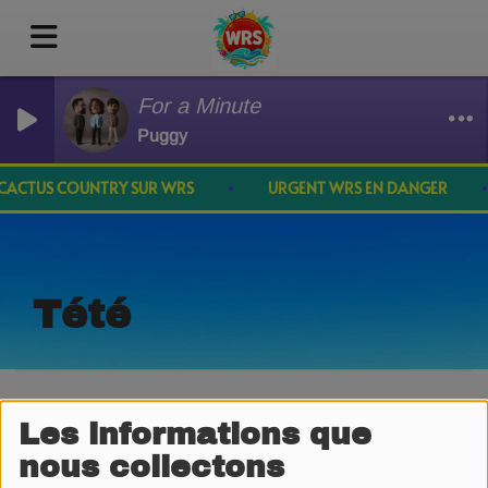
For a Minute
Puggy
 CACTUS COUNTRY SUR WRS
URGENT WRS EN DANGER
Tété
Les informations que
nous collectons