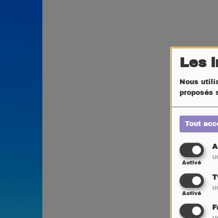
Les 
Nous utili
proposés s
Tout acc
A
Ut
Activé
T
Ut
Activé
F