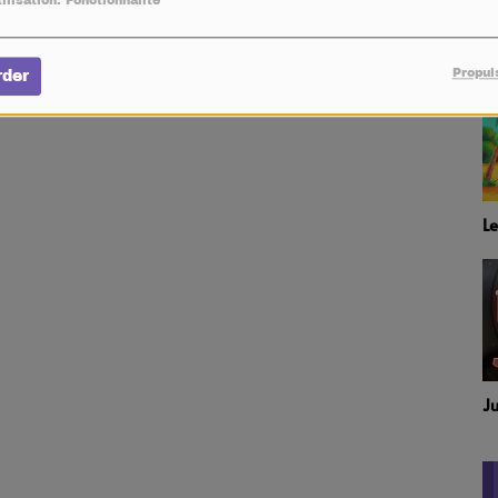
ilisation: Fonctionnalité
Propul
rder
L
J