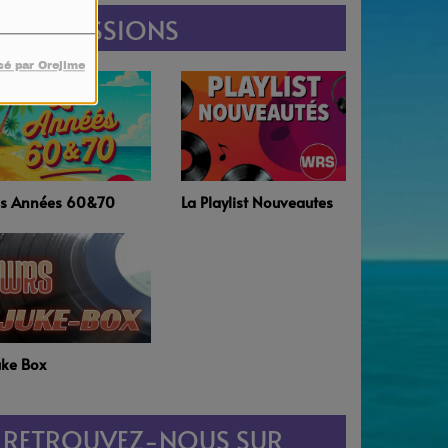
LES ÉMISSIONS
sé par Orejime
es Années 60&70
La Playlist Nouveautes
uke Box
RETROUVEZ-NOUS SUR