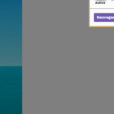
Ut
Activé
Sauvega